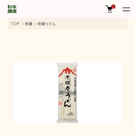
0
TOP
乾麺
乾麺うどん