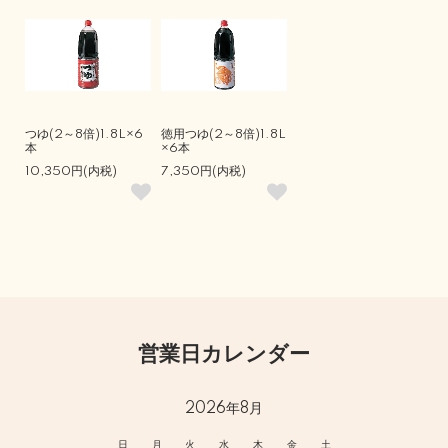
つゆ(2～8倍)1.8L×6
徳用つゆ(2～8倍)1.8L
本
×6本
10,350円(内税)
7,350円(内税)
営業日カレンダー
2026年8月
日
月
火
水
木
金
土