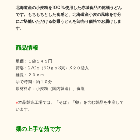
北海道産の小麦粉を100%使用した赤城食品の乾麺うどん
です。もちもちとした食感と、北海道産小麦の風味を存分
にご堪能いただける乾麺うどんを卸売り価格でお届けしま
す。
商品情報
単価：１袋１４５円
荷姿：270g（90ｇｘ3束）X２０袋入
麺長：２０ｃｍ
ゆで時間：約１０分
原材料名：小麦粉（国内製造）、食塩
※
本品製造工場では、「そば」「卵」を含む製品を生産して
います。
麺の上手な茹で方