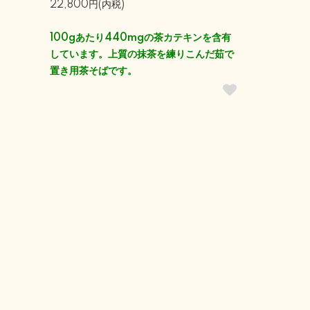
22,800円(内税)
100gあたり440mgの茶カテキンを含有
しています。上質の抹茶を練りこんだ茹で
置き用茶そばです。