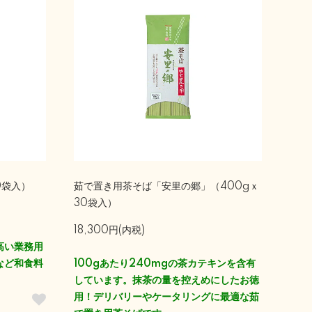
0袋入）
茹で置き用茶そば「安里の郷」（400gｘ
30袋入）
18,300円(内税)
高い業務用
など和食料
100gあたり240mgの茶カテキンを含有
。
しています。抹茶の量を控えめにしたお徳
用！デリバリーやケータリングに最適な茹