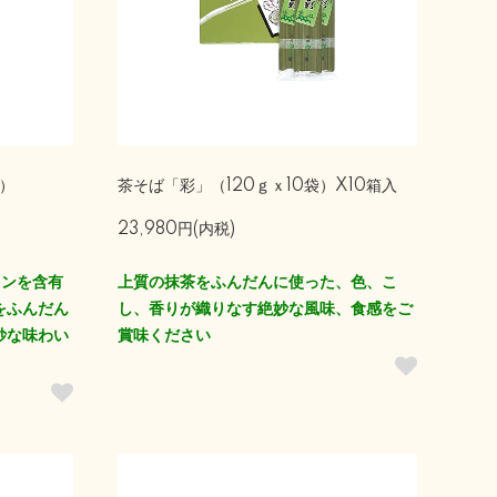
入）
茶そば「彩」（120ｇｘ10袋）X10箱入
23,980円(内税)
キンを含有
上質の抹茶をふんだんに使った、色、こ
をふんだん
し、香りが織りなす絶妙な風味、食感をご
妙な味わい
賞味ください