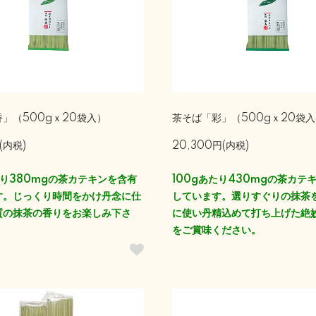
」（500gｘ20袋入）
茶そば「彩」（500gｘ20袋
(内税)
20,300円(内税)
たり380mgの茶カテキンを含有
100gあたり430mgの茶カテ
す。じっくり時間をかけ丹念に仕
しています。選りすぐりの抹茶
質の抹茶の香りをお楽しみ下さ
に使い丹精込めて打ち上げた絶
をご賞味ください。