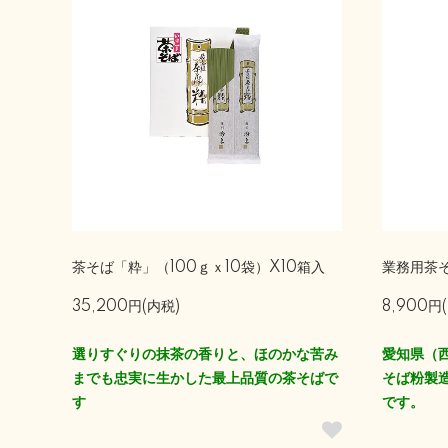
茶そば「粋」（100ｇｘ10袋）X10箱入
業務用茶そ
35,200円(内税)
8,900円
選りすぐりの抹茶の香りと、ほのかな苦み
愛知県（
までも忠実に生かした最上品質の茶そばで
そば粉製
す
です。