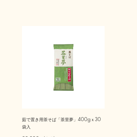
茹で置き用茶そば「茶里夢」400gｘ30
袋入