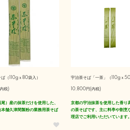
ば（110gｘ80袋入）
宇治茶そば「一茶」（110gｘ5
(内税)
10,800円(内税)
西尾）産の抹茶だけを使用した、
京都の宇治抹茶を使用した香り
造本舗久津間製粉の業務用茶そば
の茶そばです、主に料亭や割烹
理店でご利用いただいています